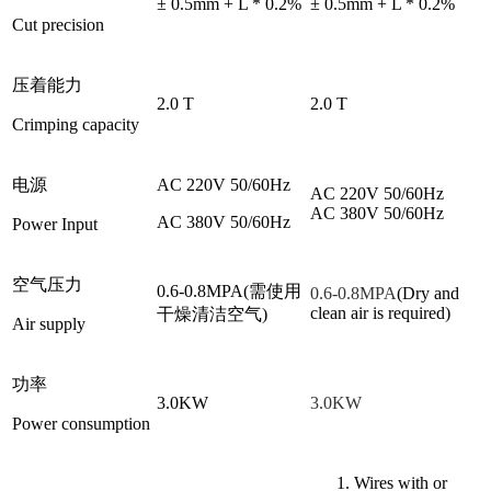
± 0.5mm + L * 0.2%
± 0.5mm + L * 0.2%
Cut precision
压着能力
2.0 T
2.0 T
Crimping capacity
电源
AC 220V 50/60Hz
AC 220V 50/60Hz
AC 380V 50/60Hz
AC 380V 50/60Hz
Power Input
空气压力
0.6-0.8MPA(需使用
0.6-0.8MPA
(Dry and
clean air is required)
干燥清洁空气)
Air supply
功率
3.0KW
3.0KW
Power consumption
Wires with or