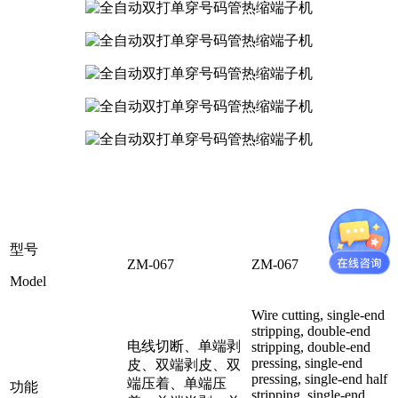
型号
ZM-067
ZM-067
Model
Wire cutting, single-end
stripping, double-end
电线切断、单端剥
stripping, double-end
pressing, single-end
皮、双端剥皮、双
pressing, single-end half
端压着、单端压
功能
stripping, single-end