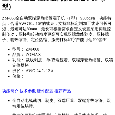
型）
ZM-068全自动双端穿热缩管端子机（i 型） 950pcs/h；功能特
点：合适AWG10#-16#的线束，支持非标定制加工线束可长可
短，最短可达80mm，最长可根据需求自定义设置采用伺服控
制传动，压接和传动精度更高可实现双端裁线剥皮、压接端
子、套热缩管、定位热缩、激光打标印字产能可达700套/H
型号：
ZM-068
品牌：
ZOMAX
功能：
裁线剥皮、单/双端压着、双端穿套热缩管、双端
定位烘烤
线径：
AWG 24 #- 12 #
价格：
在线询价
功能简介
技术参数
硬件配置
推荐产品
全自动电线裁切、剥皮、双端压着、双端穿热缩管、双
端定位烘烤。