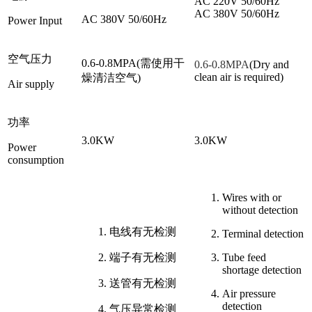
AC 220V 50/60Hz
AC 380V 50/60Hz
AC 380V 50/60Hz
Power Input
空气压力
0.6-0.8MPA(需使用干
0.6-0.8MPA
(Dry and
clean air is required)
燥清洁空气)
Air supply
功率
3.0KW
3.0KW
Power
consumption
Wires with or
without detection
电线有无检测
Terminal detection
端子有无检测
Tube feed
shortage detection
送管有无检测
Air pressure
detection
气压异常检测