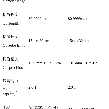
diameter range
切断长度
80-9999mm
80-9999mm
Cut length
切管长度
15mm-30mm
15mm-30mm
Cut tube length
切断精度
± 0.5mm + L * 0.2%
± 0.5mm + L * 0.2%
Cut precision
压着能力
2.0 T
2.0 T
Crimping
capacity
电源
AC 220V 50/60Hz