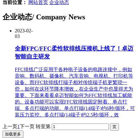
当前位置：
网站首页
企业动态
企业动态
/ Company News
2023-02
-
03
全新FPC/FFC柔性软排线压接机上线了！卓迈
智能自主研发
FFC排线广泛应用于各种电子设备的电路连接中，例如
音响、数码机、摄像机、汽车音响、电视机、打印机等
设备。而FFC软排线打端子相对传统端子机更繁琐一
些，如何在这环节降本增效，在企业生产中也显得尤为
重要。下面来看看卓迈智能如何为FFC软排线加工赋能
的。设备功能可以实现FFC软排线固定附着、单点打
端、多点打端的功能。单点打端(14端子)约6秒/循环，可
装压力监控。多点打端(14端子)约2.5秒/循环，效
上一页
1
下一页
转至第
加载更多