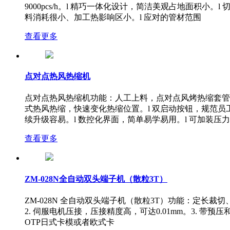
9000pcs/h。l 精巧一体化设计，简洁美观占地面积
料消耗很小、加工热影响区小。l 应对的管材范围
查看更多
点对点热风热缩机
点对点热风热缩机功能：人工上料，点对点风烤热缩套管，
式热风热缩，快速变化热缩位置。l 双启动按钮，规范员
续升级容易。l 数控化界面，简单易学易用。l 可加装压力
查看更多
ZM-028N全自动双头端子机（散粒3T）
ZM-028N 全自动双头端子机（散粒3T）功能：定长裁切、
2. 伺服电机压接，压接精度高，可达0.01mm。3. 
OTP日式卡模或者欧式卡