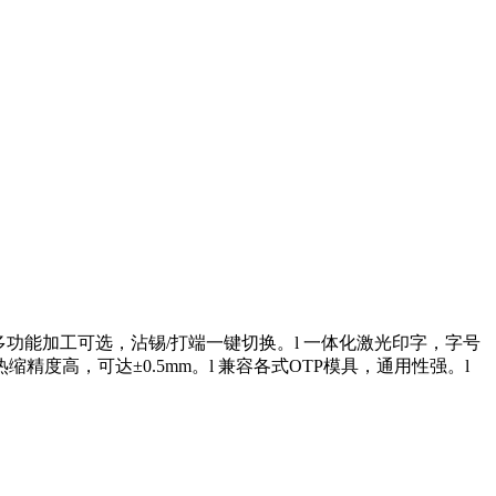
 多功能加工可选，沾锡/打端一键切换。l 一体化激光印字，字号
度高，可达±0.5mm。l 兼容各式OTP模具，通用性强。l