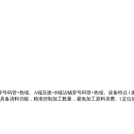
穿号码管+热缩、A端压接+B端沾锡穿号码管+热缩。设备特点 l
具备清料功能，精准控制加工数量，避免加工原料浪费。l 定位热缩精