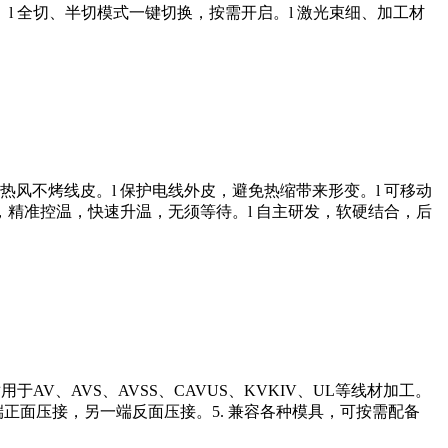
本。l 全切、半切模式一键切换，按需开启。l 激光束细、加工材
热风不烤线皮。l 保护电线外皮，避免热缩带来形变。l 可移动
枪，精准控温，快速升温，无须等待。l 自主研发，软硬结合，后
用于AV、AVS、AVSS、CAVUS、KVKIV、UL等线材加工。
一端正面压接，另一端反面压接。5. 兼容各种模具，可按需配备