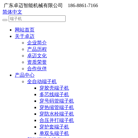
广东卓迈智能机械有限公司 186-8861-7166
简体中文
网站首页
关于卓迈
企业简介
产品历程
卓迈文化
资质荣誉
合作伙伴
产品中心
全自动端子机
穿胶壳端子机
多芯线端子机
穿号码管端子机
穿热缩管端子机
穿防水栓端子机
合压并打端子机
穿护套端子机
单双头端子机