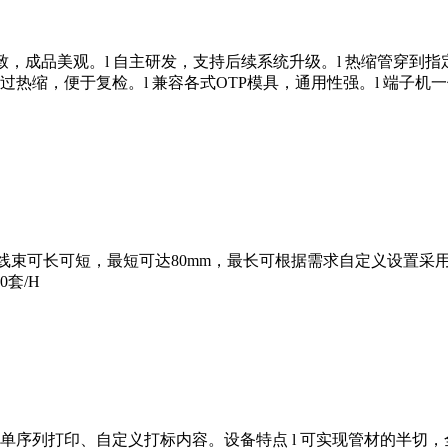
处整齐一致，成品美观。l 自主研发，支持后续系统升级。l 热缩管穿
跳过热缩，便于复检。l 兼容各式OTP模具，通用性强。l 端子
制加工线束可长可短，最短可达80mm，最长可根据需求自定义设
套/H
列打印、自定义打标内容。设备特点 l 可实现管材的半切，全切，序