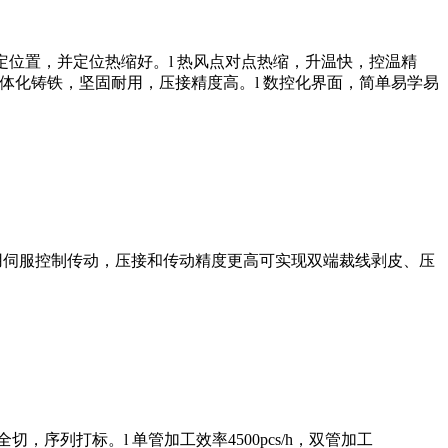
到指定位置，并定位热缩好。l 热风点对点热缩，升温快，控温精
机一体化铸铁，坚固耐用，压接精度高。l 数控化界面，简单易学易
置采用伺服控制传动，压接和传动精度更高可实现双端裁线剥皮、压
列打标。l 单管加工效率4500pcs/h，双管加工