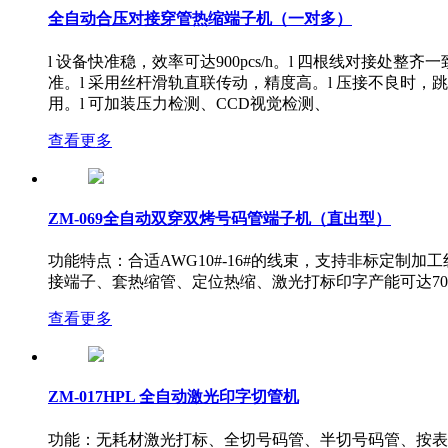
全自动合压对接穿管热缩端子机（一对多）
l 设备快准稳，效率可达900pcs/h。l 四根线对接
准。l 采用丝杆滑轨直联传动，精度高。l 压接不良时，
用。l 可加装压力检测、CCD视觉检测、
查看更多
ZM-069全自动双穿双烤号码管端子机（直出型）
功能特点：合适AWG10#-16#的线束，支持非标定
接端子、套热缩管、定位热缩、激光打标印字产能可达700
查看更多
ZM-017HPL 全自动激光印字切管机
功能：无耗材激光打标、全切号码管、半切号码管、按表单序