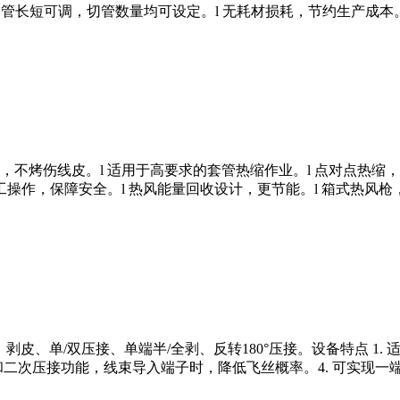
小。l 切管长短可调，切管数量均可设定。l 无耗材损耗，节约生产成
不烤伤线皮。l 适用于高要求的套管热缩作业。l 点对点热缩，
工操作，保障安全。l 热风能量回收设计，更节能。l 箱式热风
剥皮、单/双压接、单端半/全剥、反转180°压接。设备特点 1. 适
带预压和二次压接功能，线束导入端子时，降低飞丝概率。4. 可实现