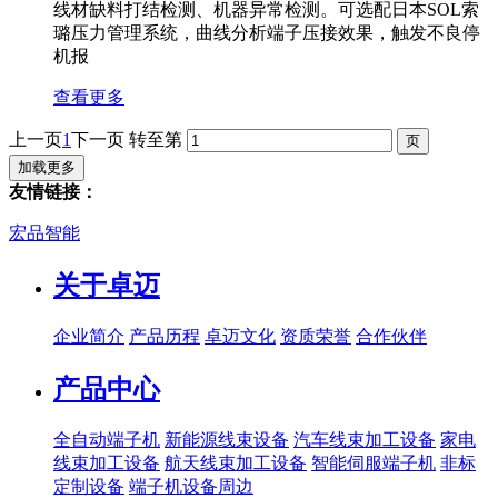
线材缺料打结检测、机器异常检测。可选配日本SOL索
璐压力管理系统，曲线分析端子压接效果，触发不良停
机报
查看更多
上一页
1
下一页
转至第
加载更多
友情链接：
宏品智能
关于卓迈
企业简介
产品历程
卓迈文化
资质荣誉
合作伙伴
产品中心
全自动端子机
新能源线束设备
汽车线束加工设备
家电
线束加工设备
航天线束加工设备
智能伺服端子机
非标
定制设备
端子机设备周边