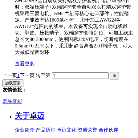
ZM-028HS全自动双头打端双穿护套机 产能1600条/小
时；双端压端子+双端穿护套全自动双头打端双穿护套
机采用三菱电机、SMC气缸等核心进口部件，性能稳
定、产能效率达1600条/小时、用于加工AWG24#-
AWG12#范围内的线束。本设备可实现全自动电线裁
切、剥皮、压接端子、双端穿护套拉到位。可加工线束
总长为80-3000mm，使用国标220V电压，切断精度在
0.5mm+0.2L%以下，采用超静音离合2.0T端子机，可大
大减低噪音对环
查看更多
上一页
1
下一页
转至第
加载更多
友情链接：
宏品智能
关于卓迈
企业简介
产品历程
卓迈文化
资质荣誉
合作伙伴