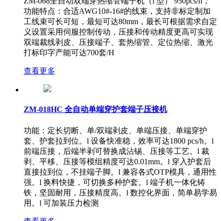
ZM-068全自动双端穿热缩管端子机（i 型） 950pcs/h；
功能特点：合适AWG10#-16#的线束，支持非标定制加
工线束可长可短，最短可达80mm，最长可根据需求自定
义设置采用伺服控制传动，压接和传动精度更高可实现
双端裁线剥皮、压接端子、套热缩管、定位热缩、激光
打标印字产能可达700套/H
查看更多
ZM-018HC 全自动单端穿护套端子压接机
功能：定长切断、单/双端剥皮、单端压接、单端穿护
套、护套拉到位。l 设备快准稳，效率可达1800 pcs/h。l
前端压接，后端半剥可替换成沾锡、压接等工艺。l 裁
剥、平移、压接等模组精度可达0.01mm。l 穿入护套后
直接拉到位，不挂端子脚。l 兼容各式OTP模具，通用性
强。l 换料快捷，可切换多种护套。l 端子机一体化铸
铁，坚固耐用，压接精度高。l 数控化界面，简单易学易
用。l 可加装压力检测